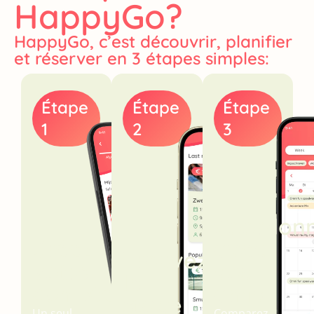
HappyGo?
HappyGo, c’est découvrir, planifier
et réserver en 3 étapes simples:
Étape
Étape
Étape
1
2
3
Coordon
Créez
avec
Trouvez
votre
vos
le
compte
amis
stage
Un seul
Comparez