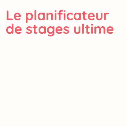
Le planificateur
de stages ultime
pour les parents
Inscrivez-vous sur la liste d’attente et
rejoignez plus de 25 000 parents qui
utilisent déjà
HappyGo
pour planifier
facilement les stages de leurs enfants.
Mettez-vous sur la liste d’attente