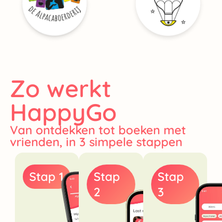
Zo werkt
HappyGo
Van ontdekken tot boeken met
vrienden, in 3 simpele stappen
Stap 1
Stap
Stap
2
3